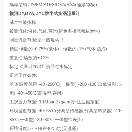
隔爆结构:JIS/FM/ATEX/CSA/SAA(隔爆/本安)
横河DY,DYA,DYC数字式旋涡流量计
基本性能指标
被测流体:液体,气体,蒸汽(避免多相流和粘附性)
测量流量范围:见一般规格书
精度:读数的±0.75%(液体)、读数的±1%(气体,蒸汽)
重复性:读数的±0.2%
标定:流量计在出厂前经过水标定
正常工作条件:
流体温度范围:-40~260℃(一般型) -200~100℃(低温型,选
用) -40~450℃(高温型,选用)
工况压力范围:-0.1Mpa(-1kg/cm2)~法兰额定值
环境温度范围:-40~85℃(分离型传感器,分离型转换器) -40~
85℃(一体型) -30~80℃(一体型带表头)
环境湿度:5~ RH(在40℃时)(无凝露)