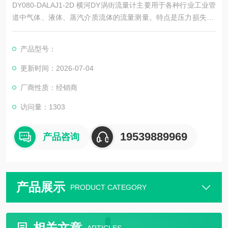
DY080-DALAJ1-2D 横河DY涡街流量计主要用于各种行业工业管
道中气体、液体、蒸汽介质流体的流量测量。特点是压力损失小,
量程范围大,精度高,在测量工况体积流量时几乎不受流体密度、压
力、温度、粘度等参数的影响。无可动机械零件,因此可靠性高,维
产品型号：
护量小,仪表参数能长期稳定。
更新时间：2026-07-04
厂商性质：经销商
访问量：1303
19539889969
产品咨询
产品展示
PRODUCT CATEGORY
相关文章