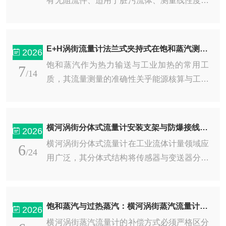
有无阻流件、适用于脏污流体、测量线性度好
等突出优点，在给排水、化工、冶金及造纸行
业的导电流体测量中占据主导地位。国产电磁
流量计经过多年技术迭代，其核心性能已接近
E+H涡街流量计法兰式夹持式在饱和蒸汽测量中的温压补偿及安装技巧
2026
国际水平，但现场应用效果往往受制于安装环
饱和蒸汽作为热力输送与工业加热的常用工
7
节的细节处理，尤其是接地环的正确安装。测
/14
质，其流量测量的准确性关乎能源核算与工艺
量信号波动是现场最常见的故障现象，其根源
温度控制。E+H涡街流量计因其无可动部件、
多与接地不良、流体特性变化或外界电磁干扰
量程比宽、压力损失小等特性，成为饱和蒸汽
有关。深刻理解接地环的功能与安装规范，并
管线上应用广泛的流量仪表之一。其中，法兰
系统掌握波动排查路径，是发挥国产电磁流量
横河涡街分体式流量计安装支架与防爆接线规范
2026
式与夹持式两种连接方式各有适用场景。然
计性能优势的关键。接地环的作用是建立传
横河涡街分体式流量计在工业流体计量领域应
6
而，无论何种安装形式，饱和蒸汽的密度随温
/24
感...
用广泛，其分体式结构将传感器与变送器分离
度压力剧烈变化的物理特性，使得单纯的体积
安装，以适应高温、强振动或空间受限等复杂
流量测量毫无意义。只有配合精准的温压补偿
工况。支架安装与防爆接线是保障测量精度与
策略，并结合正确的安装操作规范，E+H涡街
运行安全的核心环节，以下从支架设计、安装
流量计才能提供可靠的质量流量数据。温压补
饱和蒸汽与过热蒸汽：横河涡街蒸汽流量计的补偿方式
2026
要点及防爆接线要求两方面展开论述。一、安
偿的核心在于实时修正蒸汽密度。饱和蒸汽
横河涡街蒸汽流量计的补偿方式必须严格区分