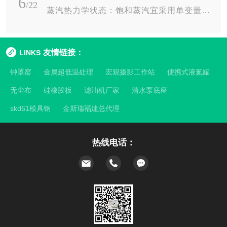
6
装支架的结构设计与选用原则横河涡街分体式
/22
的...
蒸汽热力学状态：饱和蒸汽宜采用单变量补
流量计的传感器通常直接接入工艺管道，而变
偿，以压力为主、温度为辅；过热蒸汽必须采
送器需通过支架独立固定于附近墙壁、立柱或
用温压双变量补偿，并依据实际过热度确定是
地面基座上。支架设计应遵循刚度匹配原则，
友情链接：
LINKS
否需要纳入焓值修正。补偿的有效性不单纯依
其固有频率需避开管道振动频率与现场机械扰
赖流量计本体，更取决于测点布置、信号同步
钟罩窑
金属超低温处理
宏观摄影工作站
便携式液氮罐
动频段，防止共振引发测量噪声。常用支架
性及物性方程适配性。只有将流量测量、状态
形...
无尘布
硅橡胶板
滤油机厂家
清水泵底座
参数感知与物性计算三者有机整合，才能构建
skd61模具钢
金斯瑞福建总代理
起满足工业现场需求的完整补偿体系。对于饱
和蒸汽，其温度与压力呈一一对应关系。这意
味着，只要确定压力或温度中的任一变量，即
热线电话：
可通过水蒸气性质表确定密度。在实际应用
中，...