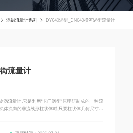
涡街流量计系列
DY040涡街_DN040横河涡街流量计
河涡街流量计
卡门旋涡流量计,它是利用“卡门涡街“原理研制成的一种流
流体流向的非流线形柱状体时,只要柱状体几何尺寸适
,旋涡的分离频率与流体的流速成正比,与柱状体迎流