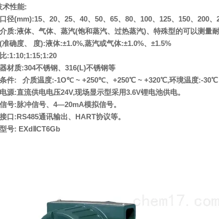
技术性能:
口径(mm):15、20、25、40、50、65、80、100、125、150、200、2
量介质:液体、气体、蒸汽(饱和蒸汽、过热蒸汽)、特殊型的可以测量
(准确度、 度):液体:±1.0%,蒸汽或气体:±1.0%、±1.5%
:1:10;1:15;1:20
器材质:304不锈钢、316(L)不锈钢等
件: 介质温度:-1O℃ ~ +250℃、+250℃ ~ +320℃,环境温度:-30℃ 
电源:直流供电电压24V,现场显示型采用3.6V锂电池供电。
信号:脉冲信号、4—20mA模拟信号。
接口:RS485通讯输出、HART协议等。
型号: EXdⅡCT6Gb