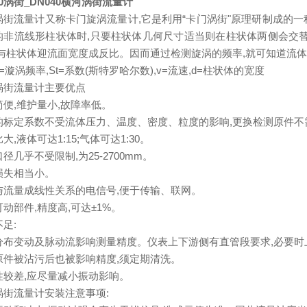
40涡街_DN040横河涡街流量计
涡街流量计又称卡门旋涡流量计,它是利用“卡门涡街"原理研制成的
的非流线形柱状体时,只要柱状体几何尺寸适当则在柱状体两侧会交
与柱状体迎流面宽度成反比。因而通过检测旋涡的频率,就可知道流体的流
f=漩涡频率,St=系数(斯特罗哈尔数),v=流速,d=柱状体的宽度
涡街流量计主要优点
简便,维护量小,故障率低。
的标定系数不受流体压力、温度、密度、粒度的影响,更换检测原件不
大,液体可达1:15;气体可达1:30。
径几乎不受限制,为25-2700mm。
损失相当小。
与流量成线性关系的电信号,便
于传输、联网。
动部件,精度高,可达±1%。
足:
分布变动及脉动流影响测量精度。仪表上下游侧有直管段要求,必要时
原件被沾污后也被影响精度,须定期清洗。
性较差,应尽量减小振动影响。
涡街流量计安装注意事项: