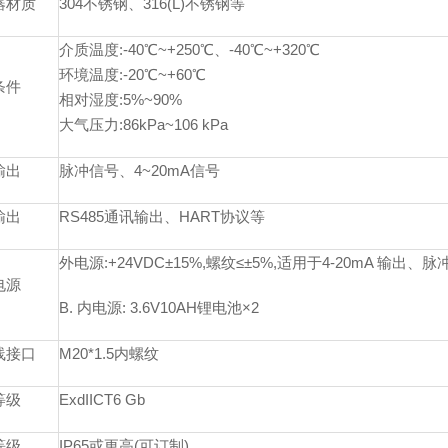
器材质
304不锈钢、316(L)不锈钢等
介质温度:-40℃~+250℃、-40℃~+320℃
环境温度:-20℃~+60℃
条件
相对湿度:5%~90%
大气压力:86kPa~106 kPa
输出
脉冲信号、4~20mA信号
输出
RS485通讯输出、HART协议等
外电源:+24VDC±15%,螺纹≤±5%,适用于4-20mA 输出、脉
电源
B. 内电源: 3.6V10AH锂电池×2
线接口
M20*1.5内螺纹
等级
ExdIICT6 Gb
等级
IP65或更高(可订制)