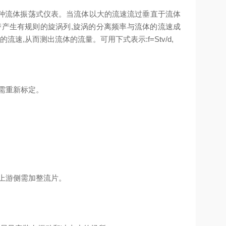
一种流体振荡式仪表。当流体以大的流速流过垂直于流体
替产生有规则的旋涡列,旋涡的分离频率与流体的流速成
速,从而测出流体的流量。可用下式表示:f=Stv/d,
需重新标定。
上游侧需加整流片。