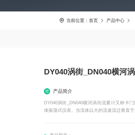
当前位置：
首页
产品中心
DY040涡街_DN040横
产品简介
DY040涡街_DN040横河涡街流量计又称
体振荡式仪表。当流体以大的流速流过垂直于
当则在柱状体两侧会交替产生有规则的旋涡列
面宽度成反比。