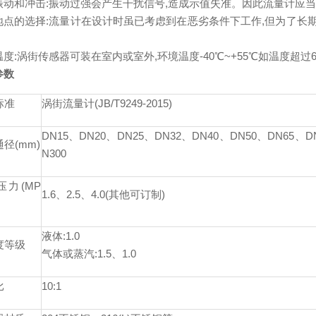
振动和冲击:振动过强会产生干扰信号,造成示值失准。因此流量计应
地点的选择:流量计在设计时虽已考虑到在恶劣条件下工作,但为了长期
度:涡街传感器可装在室内或室外,环境温度-40℃~+55℃如温度超过
参数
标准
涡街流量计(JB/T9249-2015)
DN15、DN20、DN25、DN32、DN40、DN50、DN65、DN
径(mm)
N300
压力(MP
1.6、2.5、4.0(其他可订制)
液体:1.0
度等级
气体或蒸汽:1.5、1.0
比
10:1