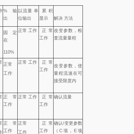
冲
% 输
以流量 单
累积
出
出
位输出
显示
解决 方法
正常 工作
正常
改变参数，检
固定
常
工作
査流量量程
在
作
110%
常
正常 工作
正常
正常
改变参数，使
作
工作
工作
量程流速在可
接受限度内
常
正常
正常 工作
正常
确认流量
作
工作
工作
常
正常
正常
正常
确认/变更参数
工作
工作
（C
项，
E
项
作
工作