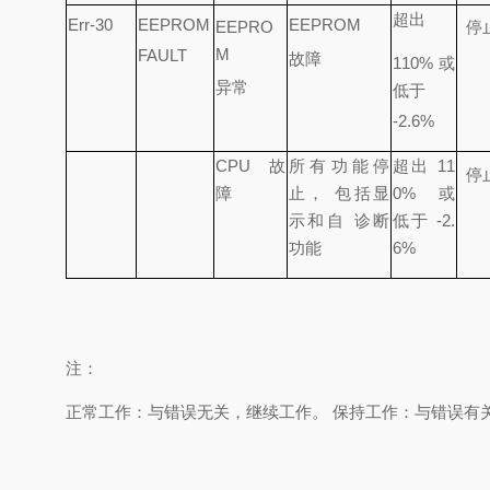
超出
Err-30
EEPROM
EEPROM
EEPRO
停
M
FAULT
故障
110%
或
异常
低于
-2.6%
CPU
故
所有功能停
超出
11
停
障
止， 包括显
0%
或
示和自 诊断
低于
-2.
功能
6%
注：
正常工作：与错误无关，继续工作。
保持工作：与错误有