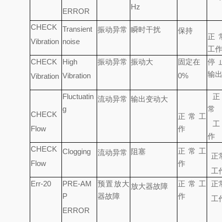
Hz
ERROR
CHECK
Transient
振动异常
瞬时干扰
保持
正
Vibration
noise
工
CHECK
High
振动异常
振动大
固定在
停
输
Vibration
0%
Vibration
Fluctuatin
正
流动异常
输出变动大
g
常
CHECK
正常工
工
Flow
作
作
CHECK
正常工
Clogging
阻塞
流动异常
正
Flow
作
工
Err-20
PRE-AM
预置放大
正常工
正
放大器故障
P
器故障
作
工
ERROR