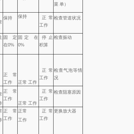
菜 单）
保持
正常
保持
检查管道状况
常
工作
作
止
固定
固定 在
停止
检查振动
出
在
0%
0%
积算
正常
检查气泡等情
正常
工作
况
工作
正常 工作
正常
正常
检查阻塞原因
常
工作
工作
正常 工作
作
常
正常
正常
正常
更换放大器
工作
工作
作
工作