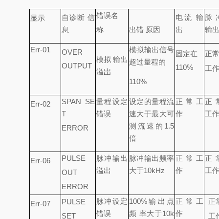
错误名
自诊断 信
电流 输
脉
显示
息
称
出错 原因
出
输
Err-01
模拟输出信号
OVER
固定在
正
模拟 输出
超过量程的
OUTPUT
110%
工
溢岀
110%
SPAN SE
量程设定
设定的量程流
正常工
正
Err-02
T
错误
速大于最大可
作
工
测流速的
1.5
ERROR
倍
PULSE
脉冲输出
脉冲输出频率
正常工
正
Err-06
溢出
大于
10kHz
作
工
OUT
ERROR
脉冲设定
100%
输出点
正常工
正
PULSE
Err-07
错误
频 率大于
10k
作
SET
工