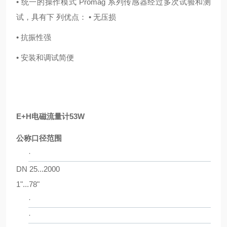
• 统一的操作模式 Promag 系列传感器经过多次试验和测
试，具有下 列优点： • 无压损
• 抗振性强
• 安装和调试简便
E+H电磁流量计53W
公称口径范围
·
DN 25...2000
1"...78"
·
·