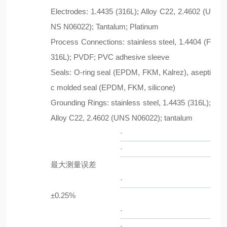
Electrodes: 1.4435 (316L); Alloy C22, 2.4602 (U
NS N06022); Tantalum; Platinum
Process Connections: stainless steel, 1.4404 (F
316L); PVDF; PVC adhesive sleeve
Seals: O-ring seal (EPDM, FKM, Kalrez), asepti
c molded seal (EPDM, FKM, silicone)
Grounding Rings: stainless steel, 1.4435 (316L);
Alloy C22, 2.4602 (UNS N06022); tantalum
·
·
最大测量误差
·
±0.25%
·
·