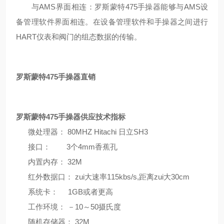
与
AMS
界面相连：罗斯蒙特
475
手操器能够与
AMS
设
备管理软件界面相连。在设备管理软件和手操器之间进行
HART
仪表和阀门的组态数据的传输。
罗斯蒙特475手操器直销
罗斯蒙特475手操器供应
技术指标
微处理器：
80MHZ Hitachi
日立
SH3
接口：
3
个
4mm
香蕉孔
内置内存：
32M
红外数据口：
zui大速率
115kbs/s,
距离zui大
30cm
系统卡：
1GB
或者更高
工作环境：
－
10
～
50
摄氏度
随机存储器：
32M