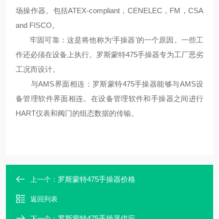
场操作器。包括
ATEX-compliant
，
CENELEC
，
FM
，
CSA
and FISCO
。
牢固可靠：这是将他称为
‘
手操器
’
的一个原因。一些工
作还必须在设备上执行。罗斯蒙特
475
手操器专为工厂恶劣
工况而设计。
与
AMS
界面相连：罗斯蒙特
475
手操器能够与
AMS
设
备管理软件界面相连。在设备管理软件和手操器之间进行
HART
仪表和阀门的组态数据的传输。
罗斯蒙特475手操器价格
上一个：
返回列表
罗斯蒙特475手操器供应
下一个：