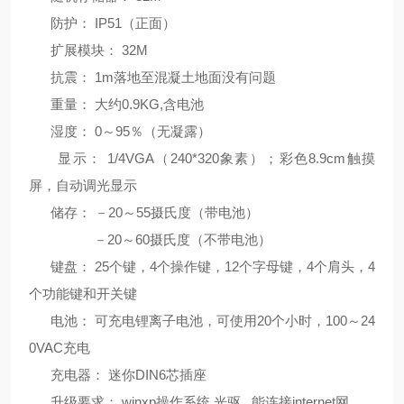
防护：
IP51
（正面）
扩展模块：
32M
抗震：
1m
落地至混凝土地面没有问题
重量：
大约
0.9KG,
含电池
湿度：
0
～
95
％（无凝露）
显示：
1/4VGA（240*320
象素
）
；彩色
8.9cm
触摸
屏，自动调光显示
储存：
－
20
～
55
摄氏度（带电池）
－
20
～
60
摄氏度（不带电池）
键盘：
25
个键，
4
个操作键，
12
个字母键，
4
个肩头，
4
个功能键和开关键
电池：
可充电锂离子电池，可使用
20
个小时，
100
～
24
0VAC
充电
充电器：
迷你
DIN6
芯插座
升级要求：
winxp
操作系统
光驱
能连接
internet
网