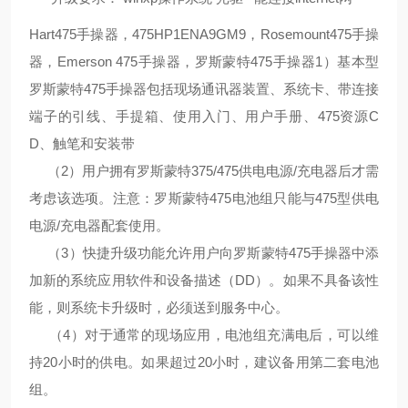
Hart475手操器，475HP1ENA9GM9，Rosemount475手操
器，Emerson 475手操器，罗斯蒙特475手操器
1
）基本型
罗斯蒙特
475
手操器包括现场通讯器装置、系统卡、带连接
端子的引线、手提箱、使用入门、用户手册、
475
资源
C
D
、触笔和安装带
（
2
）用户拥有罗斯蒙特
375/475
供电电源
/
充电器后才需
考虑该选项。注意：罗斯蒙特
475
电池组只能与
475
型供电
电源
/
充电器配套使用。
（
3
）快捷升级功能允许用户向罗斯蒙特
475
手操器中添
加新的系统应用软件和设备描述（
DD
）。如果不具备该性
能，则系统卡升级时，必须送到服务中心。
（
4
）对于通常的现场应用，电池组充满电后，可以维
持
20
小时的供电。如果超过
20
小时，建议备用第二套电池
组。