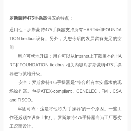
罗斯蒙特475手操器
供应的特点：
通用性：罗斯蒙特
475
手操器支持所有
HART®
和
FOUNDA
TION fieldbus
设备。另外，为您今后的发展留有充足的空
间
用户可就地升级：用户可以从
Internet
上下载版本的
HA
RT
和
FOUNDATION fieldbus
相关内容对罗斯蒙特
475
手操
器进行就地升级。
安全：罗斯蒙特
475
手操器是*符合所有本安需求的现
场操作器。包括
ATEX-compliant
，
CENELEC
，
FM
，
CSA
and FISCO
。
牢固可靠：这是将他称为
‘
手操器
’
的一个原因。一些工
作还必须在设备上执行。罗斯蒙特
475
手操器专为工厂恶劣
工况而设计。