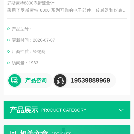
罗斯蒙特8800涡街流量计
采用了罗斯蒙特 8800 系列可靠的电子部件、传感器和仪表表
体，并通过利用一体化异径管的优势，实现了对较小流量的精确
测量。 该设计消除了分体式异径管和管路的现场组装和焊接的需
产品型号：
要，因此大大地减少了安装成本和项目风险。 此外，罗斯蒙特 8
800 Reducer （异径管）端面至端面尺寸与传统的罗斯蒙特 880
更新时间：2026-07-07
0 系列相匹配，因此扩展了通用性。
厂商性质：经销商
访问量：1933
19539889969
产品咨询
产品展示
PRODUCT CATEGORY
相关文章