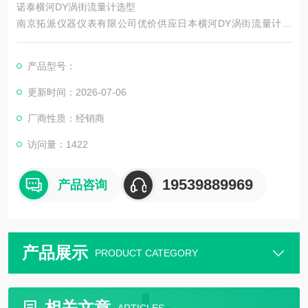
诺泰横河DY涡街流量计选型
南京拓派仪器仪表有限公司优价供应日本横河DY涡街流量计代
理、电磁流量计、转子流量计、质量流量计，EJA压力变送器，
霍尼韦尔全系列压力变送器，罗斯蒙特全系列压力变送器BT200
产品型号：
手操器 HART475手操器等，我们始终坚持“质量*、用户至上、公
平合理、互惠互利“的合作原则,努力为广大客户提供优质的产品
更新时间：2026-07-06
及*快捷的售后服务. 咨询!
厂商性质：经销商
访问量：1422
19539889969
产品咨询
产品展示
PRODUCT CATEGORY
相关文章