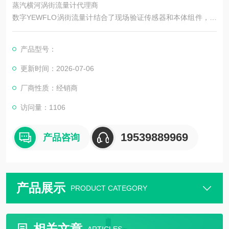
蒸汽横河涡街流量计代理商
数字YEWFLO涡街流量计结合了现场验证传感器和本体组件，在
安装的450,000多个装置中使用了*而*的数字技术组合，包括频谱
信号处理（SSP）—横河电机的创新。 即使在恶劣的工艺条件
产品型号：
下，digitalYEWFLO涡街流量计也能保持准确和稳定，并且具有
高度的可靠性，其*的设计可提高工厂效率并降低运营成本蒸汽横
更新时间：2026-07-06
河涡街流量计选型*.
厂商性质：经销商
访问量：1106
19539889969
产品咨询
产品展示
PRODUCT CATEGORY
相关文章