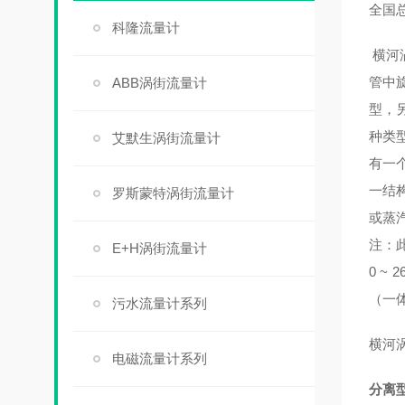
全国
科隆流量计
横河
管中
ABB涡街流量计
型，
种类
艾默生涡街流量计
有一
一结
罗斯蒙特涡街流量计
或蒸汽
注：此
E+H涡街流量计
0 ~
（一体
污水流量计系列
横河
电磁流量计系列
分离