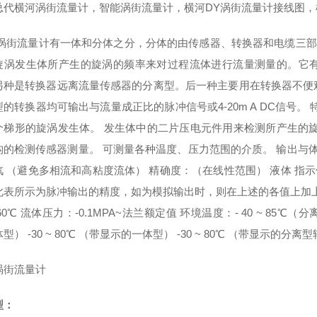
总代横河涡街流量计，智能涡街流量计，横河DY涡街流量计接线图
涡街流量计有一体和分体之分，分体的由传感器、转换器和电缆三部分组成
旋涡发生体所产生的旋涡的频率来对过程流体进行流量测量的。它
另种是转换器远离流量传感器的分离型。后一种主要用在转换器不便
型的转换器均可输出与流量成正比的脉冲信号或4-20m A DC信号
个梯形的旋涡发生体。 发生体中的二片压电元件用来检测所产生的
构的检测传感器测量。 可测量各种温度、压力范围的介质。 输出与体
 （避免多相流和高粘度流体） 精确度：（在线性范围） 液体 指示值的±0
表所示为脉冲输出的精度，如为模拟输出时，则在上述的各值上加上满刻度
 260℃ 流体压力：-0.1MPA~法兰额定值 环境温度：- 40 ~ 85℃（分离
型） -30 ~ 80℃ （带显示的一体型） -30 ~ 80℃ （带显示的分离
涡街流量计
型：