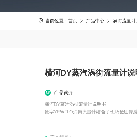
当前位置：
首页
产品中心
涡街流量计
横河DY蒸汽涡街流量计说
产品简介
横河DY蒸汽涡街流量计说明书
数字YEWFLO涡街流量计结合了现场验证传感
而*的数字技术组合，包括频谱信号处理（SS
igitalYEWFLO涡街流量计也能保持准
率并降低运营成本蒸汽横河涡街流量计选型*.