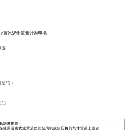
。
DY蒸汽涡街流量计说明书
范围
能总结
：
须知：