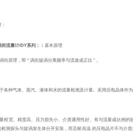
型：
街流量计/DY系列
：
：
基本原理
街原理，即 “ 涡街旋涡分离频率与流速成正比 " 。
于各种气体、蒸汽、液体和水的流量检测及计量。采用压电晶体作为
量程宽、精度高、压力损失小、介质通用性好、有与流量成比例的脉
的检测探头与旋涡发生体分开安装，而且耐高温 的压电晶片不与介