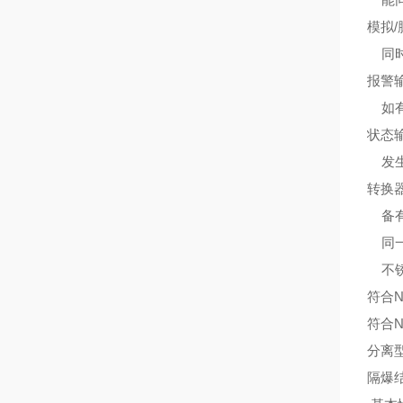
模拟
同时
报警
如有
状态
发生
转换
备有B
同一
不锈
符合N
符合N
分离
隔爆结构