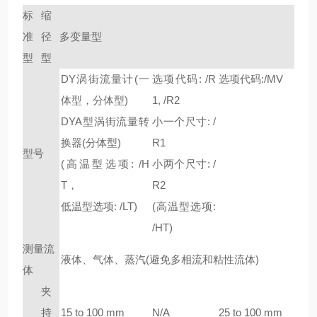
标
缩
准
径
多变量型
型
型
DY
涡街流量计(一
选项代码: /R
选项代码:/MV
体型，分体型)
1, /R2
DYA型涡街流量转
小一个尺寸: /
换器(分体型)
R1
型号
(高温型选项: /H
小两个尺寸: /
T，
R2
低温型选项: /LT)
(高温型选项:
/HT)
测量流
液体、气体、蒸汽(避免多相流和粘性流体)
体
夹
持
15 to 100 mm
N/A
25 to 100 mm