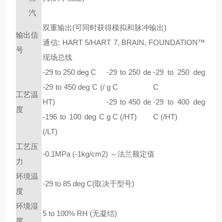
汽
双重输出(可同时获得模拟和脉冲输出)
输出信
通信: HART 5/HART 7, BRAIN, FOUNDATION
™
号
现场总线
-29 to 250 deg C
-29 to 250 de
-29 to 250 deg
-29 to 450 deg C (/
g C
C
工艺温
HT)
-29 to 450 de
-29 to 400 deg
度
-196 to 100 deg C
g C (/HT)
C (/HT)
(/LT)
工艺压
-0.1MPa (-1kg/cm
2
)
～法兰额定值
力
环境温
-29 to 85 deg C
(
取决于型号)
度
环境湿
5 to 100% RH
(
无凝结)
度