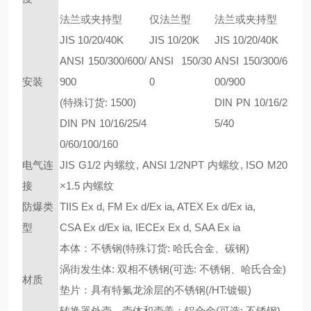
法兰或夹持型
仅法兰型
法兰或夹持型
JIS 10/20/40K
JIS 10/20K
JIS 10/20/40K
ANSI 150/300/600/
ANSI 150/30
ANSI 150/300/6
安装
900
0
00/900
(
特殊订货
: 1500)
DIN PN 10/16/2
DIN PN 10/16/25/4
5/40
0/60/100/160
电气连
JIS G1/2
内螺纹
, ANSI 1/2NPT
内螺纹
, ISO M20
接
×1.5
内螺纹
防爆类
TIIS Ex d, FM Ex d/Ex ia, ATEX Ex d/Ex ia,
型
CSA Ex d/Ex ia, IECEx Ex d, SAA Ex ia
本体：不锈钢(特殊订货: 哈氏合金、碳钢)
涡街发生体: 双相不锈钢(可选: 不锈钢、哈氏合金)
材质
垫片：具有特氟龙涂层的不锈钢(/HT:镀银)
转换器外壳、壳体和壳盖：铝合金(可选: 不锈钢)