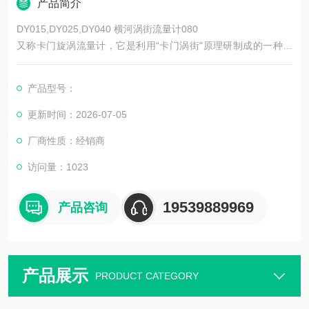
产品简介
DY015,DY025,DY040 横河涡街流量计080
又称卡门旋涡流量计，它是利用“卡门涡街"原理研制成的一种流
体振荡式仪表。当流体以大的流速流过垂直于流体流向的非流线
形柱状体时，只要柱状体几何尺寸适当则在柱状体两侧会交替产
产品型号：
生有规则的旋涡列，旋涡的分离频率与流体的流速成正比，与柱
状体迎流面宽度成反比
更新时间：2026-07-05
厂商性质：经销商
访问量：1023
19539889969
产品咨询
产品展示
PRODUCT CATEGORY