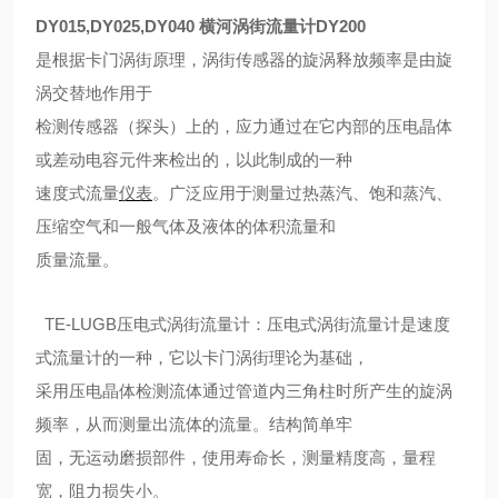
DY015,DY025,DY040 横河涡街流量计DY200
是根据卡门涡街原理，涡街传感器的旋涡释放频率是由旋
涡交替地作用于
检测传感器（探头）上的，应力通过在它内部的压电晶体
或差动电容元件来检出的，以此制成的一种
速度式流量
仪表
。广泛应用于测量过热蒸汽、饱和蒸汽、
压缩空气和一般气体及液体的体积流量和
质量流量。
TE-LUGB压电式涡街流量计：压电式涡街流量计是速度
式流量计的一种，它以卡门涡街理论为基础，
采用压电晶体检测流体通过管道内三角柱时所产生的旋涡
频率，从而测量出流体的流量。结构简单牢
固，无运动磨损部件，使用寿命长，测量精度高，量程
宽，阻力损失小。