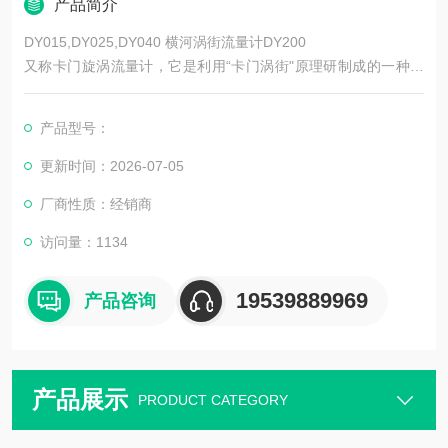
产品简介
DY015,DY025,DY040 横河涡街流量计DY200
又称卡门旋涡流量计，它是利用“卡门涡街"原理研制成的一种流
体振荡式仪表。当流体以大的流速流过垂直于流体流向的非流线
形柱状体时，只要柱状体几何尺寸适当则在柱状体两侧会交替产
产品型号：
生有规则的旋涡列，旋涡的分离频率与流体的流速成正比，与柱
状体迎流面宽度成反比
更新时间：2026-07-05
厂商性质：经销商
访问量：1134
19539889969
产品咨询
产品展示
PRODUCT CATEGORY