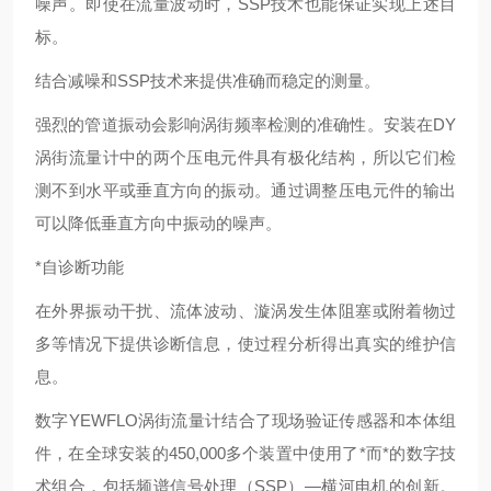
噪声。即使在流量波动时，SSP技术也能保证实现上述目
标。
结合减噪和SSP技术来提供准确而稳定的测量。
强烈的管道振动会影响涡街频率检测的准确性。安装在DY
涡街流量计中的两个压电元件具有极化结构，所以它们检
测不到水平或垂直方向的振动。通过调整压电元件的输出
可以降低垂直方向中振动的噪声。
*自诊断功能
在外界振动干扰、流体波动、漩涡发生体阻塞或附着物过
多等情况下提供诊断信息，使过程分析得出真实的维护信
息。
数字YEWFLO涡街流量计结合了现场验证传感器和本体组
件，在全球安装的450,000多个装置中使用了*而*的数字技
术组合，包括频谱信号处理（SSP）—横河电机的创新。