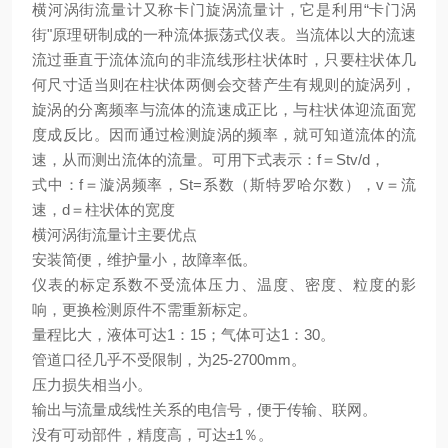
横河涡街流量计又称卡门旋涡流量计，它是利用“卡门涡
街"原理研制成的一种流体振荡式仪表。当流体以大的流速
流过垂直于流体流向的非流线形柱状体时，只要柱状体几
何尺寸适当则在柱状体两侧会交替产生有规则的旋涡列，
旋涡的分离频率与流体的流速成正比，与柱状体迎流面宽
度成反比。因而通过检测旋涡的频率，就可知道流体的流
速，从而测出流体的流量。可用下式表示：f＝Stv/d，
式中：f＝漩涡频率，St=系数（斯特罗哈尔数），v＝流
速，d＝柱状体的宽度
横河涡街流量计主要优点
安装简便，维护量小，故障率低。
仪表的标定系数不受流体压力、温度、密度、粒度的影
响，更换检测原件不需重新标定。
量程比大，液体可达1：15；气体可达1：30。
管道口径几乎不受限制，为25-2700mm。
压力损失相当小。
输出与流量成线性关系的电信号，便于传输、联网。
没有可动部件，精度高，可达±1％。