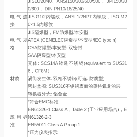
JIS10/20/40、ANSI150/300/600/900， JPI150/30
0/600， DIN PN10/16/25/40
电气连
JIS G1/2内螺纹，ANSI 1/2NPT内螺纹，ISO M2
接
0×1.5内螺纹
JIS隔爆型，FM防爆型/本安型
电气规
ATEX (CENELEC隔爆型/本安型/IEC type n)
格
CSA防爆型/本安型: 双密封
SAA隔爆型/本安型
壳体: SCS14A铸造不锈钢(equivalent to SUS31
6，CF8M）
材质
涡街发生体: 双相不锈钢(可选: 防腐型)
密封垫圈: SUS316不锈钢表面涂覆特氟龙涂层
转换器外壳: 铝合金
*符合EMC标准:
EN61326-1 Class A，Table 2 (工业应用场合)，E
应用标
N61326-2-3
准
EN55011 Class A Group 1
*压力仪表指示: