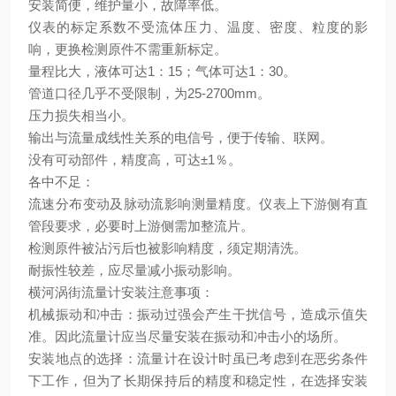
安装简便，维护量小，故障率低。
仪表的标定系数不受流体压力、温度、密度、粒度的影
响，更换检测原件不需重新标定。
量程比大，液体可达1：15；气体可达1：30。
管道口径几乎不受限制，为25-2700mm。
压力损失相当小。
输出与流量成线性关系的电信号，便于传输、联网。
没有可动部件，精度高，可达±1％。
各中不足：
流速分布变动及脉动流影响测量精度。仪表上下游侧有直
管段要求，必要时上游侧需加整流片。
检测原件被沾污后也被影响精度，须定期清洗。
耐振性较差，应尽量减小振动影响。
横河涡街流量计安装注意事项：
机械振动和冲击：振动过强会产生干扰信号，造成示值失
准。因此流量计应当尽量安装在振动和冲击小的场所。
安装地点的选择：流量计在设计时虽已考虑到在恶劣条件
下工作，但为了长期保持后的精度和稳定性，在选择安装