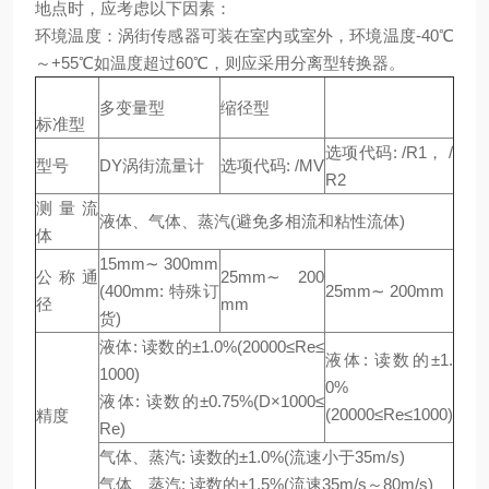
地点时，应考虑以下因素：
环境温度：涡街传感器可装在室内或室外，环境温度-40℃
～+55℃如温度超过60℃，则应采用分离型转换器。
多变量型
缩径型
标准型
选项代码: /R1， /
型号
DY涡街流量计
选项代码: /MV
R2
测量流
液体、气体、蒸汽(避免多相流和粘性流体)
体
15mm∼ 300mm
公称通
25mm∼ 200
(400mm: 特殊订
25mm∼ 200mm
径
mm
货)
液体: 读数的±1.0%(20000≤Re≤
液体: 读数的±1.
1000)
0%
液体: 读数的±0.75%(D×1000≤
(20000≤Re≤1000)
精度
Re)
气体、蒸汽: 读数的±1.0%(流速小于35m/s)
气体、蒸汽: 读数的±1.5%(流速35m/s～80m/s)