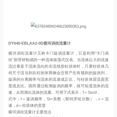
DY040-EBLAA2-0D横河涡街流量计
横河涡街流量计又称卡门旋涡流量计，它是利用“卡门涡
街"原理研制成的一种流体振荡式仪表。当流体以大的流速
流过垂直于流体流向的非流线形柱状体时，只要柱状体几
何尺寸适当则在柱状体两侧会交替产生有规则的旋涡列，
旋涡的分离频率与流体的流速成正比，与柱状体迎流面宽
度成反比。因而通过检测旋涡的频率，就可知道流体的流
速，从而测出流体的流量。可用下式表示：f＝Stv/d，
式中：f＝漩涡频率，St=系数（斯特罗哈尔数），v＝流
速，d＝柱状体的宽度
横河涡街流量计主要优点