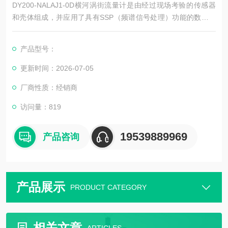
DY200-NALAJ1-0D横河涡街流量计是由经过现场考验的传感器
和壳体组成，并应用了具有SSP（频谱信号处理）功能的数字电
子技术。我们已有20多万台旋涡流量计的业绩，并且在此基础上
开发了数字式旋涡流量计。即使是在苛刻的工况条件下，数字式
产品型号：
旋涡流量计也具有高精度和高稳定性。由于可靠性强，设计合
理，数字式旋涡流量计可提高设备的有效率，从而降低生产成
更新时间：2026-07-05
本。
厂商性质：经销商
访问量：819
19539889969
产品咨询
产品展示
PRODUCT CATEGORY
相关文章