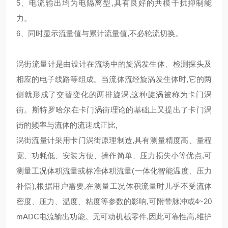
5、电流输出均为电隔离型,具有良好的共模干扰抑制能
力。
6、同时显示流量值与累计流量值,不必轮流切换。
涡街流量计是由设计在流场中的旋涡发生体、检测探头及
相应的电子线路等组成。当流体流经旋涡发生体时,它的两
侧就形成了交替变化的两排旋涡,这种旋涡被称为卡门涡
街。斯特罗哈尔在卡门涡街理论的基础上又提出了卡门涡
街的频率与流体的流速成正比,
涡街流量计采用卡门涡街原理制造,具有测量精度高、量程
宽、功耗低、安装方便、操作简单、压力损失小等优点,可
测量工况体积流量或标准体积流量(一体化智能温度、压力
补偿),根据用户需要,在测量工况体积流量时几乎不受流体
密度、压力、温度、粘度等参数的影响,可附带脉冲或4~20
mADC电流输出功能。无可动机械零件,因此可靠性高,维护