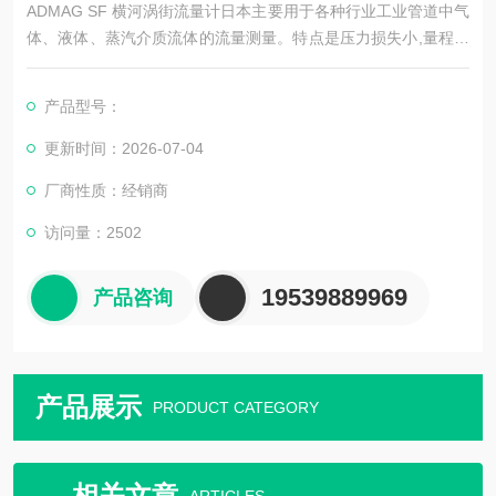
ADMAG SF 横河涡街流量计日本主要用于各种行业工业管道中气
体、液体、蒸汽介质流体的流量测量。特点是压力损失小,量程范
围大,精度高,在测量工况体积流量时几乎不受流体密度、压力、温
度、粘度等参数的影响。无可动机械零件,因此可靠性高,维护量
产品型号：
小,仪表参数能长期稳定。
更新时间：2026-07-04
厂商性质：经销商
访问量：2502
19539889969
产品咨询
产品展示
PRODUCT CATEGORY
相关文章