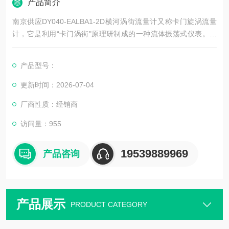
产品简介
南京供应DY040-EALBA1-2D横河涡街流量计又称卡门旋涡流量
计，它是利用“卡门涡街"原理研制成的一种流体振荡式仪表。当
流体以大的流速流过垂直于流体流向的非流线形柱状体时，只要
柱状体几何尺寸适当则在柱状体两侧会交替产生有规则的旋涡
产品型号：
列，旋涡的分离频率与流体的流速成正比，与柱状体迎流面宽度
成反比
更新时间：2026-07-04
厂商性质：经销商
访问量：955
19539889969
产品咨询
产品展示
PRODUCT CATEGORY