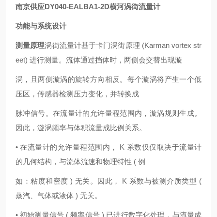
南京供应DY040-EALBA1-2D横河涡街流量计
功能与系统设计
测量原理
涡街流量计基于卡门涡街原理 (Karman vortex str
eet) 进行测量。流体通过挡体时，两侧会交替出现漩
涡，且两侧漩涡的旋转方向相反。每个漩涡将产生一个低
压区，传感器检测压力变化，并转换成
脉冲信号。在流量计的允许量程范围内，漩涡规则生成。
因此，漩涡频率与体积流量成比例关系。
• 在流量计的允许量程范围内， K 系数仅仅取决于流量计
的几何结构，与流体流速和物理特性 ( 例
如：粘度和密度 ) 无关。因此， K 系数与被测介质类型 (
蒸汽、气体或液体 ) 无关。
• 初始测量信号 ( 频率信号 ) 已进行数字化处理，与流量成