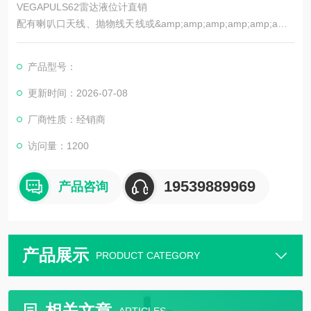
VEGAPULS62雷达液位计直销
配有喇叭口天线、抛物线天线或&amp;amp;amp;amp;amp;amp;
amp;amp;amp;#189;“- 导波管天线的雷达传感器，用于连续物位
测量（K-频段）.适用于存储容器或过程容器，可以在恶劣条件下
产品型号：
测量几乎所有介质。
更新时间：2026-07-08
厂商性质：经销商
访问量：1200
19539889969
产品咨询
产品展示
PRODUCT CATEGORY
相关文章