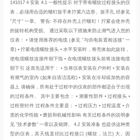
141017 4 安装 4.1 一般性提示 对于带有螺纹过程接头的仪
表，必须用合适的螺钉扳手来拧紧六边形。扳手孔 径参见
"尺寸" 一章。 警告: 不得在外壳上拧螺钉！拧紧会使外壳
的旋转机构受损。 通过采取以下措施来防止潮气进入您的
仪表： • 请使用推荐的电缆 (参见 "与供电装置相连接" 一
章) • 拧紧电缆螺纹接头 • 水平安装时，将壳体如此旋转，
使电缆螺纹连接件朝下指 • 在电缆螺纹接头前将连接电缆
朝下引 这首先适用于： • 当将仪表安装在户外时 • 安装在
有潮气的室内 (如来自清洁流程) • 安装在冷却或加热的容
器上 请确保，所有处于过程中的仪表的部件都适合于出现
的过程条件。 其中主要包含： • 测量性部件 • 过程接头 •
过程密封件 过程条件主要是： • 过程压力 • 过程温度 • 介
质的化学性能 • 磨损和机械性影响 有关过程条件的说明参
见 "技术参数" 一章以及铭牌。 4.2 安装准备 也提供这种类
型的仪表，其天线直径比过程接口 (螺纹，法兰) 大。因