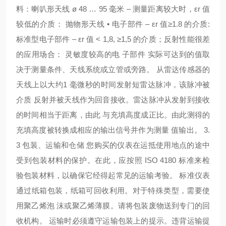
料：喇叭形天线 ø 48 … 95 毫米 – 测量距离较大时，εr 值
较低的介质： 抛物形天线 • 电子部件 – εr 值≥1.8 的介质:
标准型电子部件 – εr 值 < 1,8, ≥1,5 的介质；反射性能很差
的应用场合： 灵敏度较高的电 子部件 实际可达到的值取
决于测量条件、天线系统或立管或旁路。 从雷达传感器的
天线上以大约1 毫微秒的时间发射短雷达脉冲，该脉冲被
介质 反射并被天线作为回音接收。雷达脉冲从发射到接收
的时间相当于距离，由此 与充填高度成正比。由此测得的
充填高度被转换成相应的输出信号并作为测量 值输出。 3.
3 包装、运输和仓储 您购买的仪表在运抵使用地点的途中
受到包装材料的保护。在此，应按照 ISO 4180 标准来检
验包装材料，以确保它经得起常见的运输考验。 标准仪表
通过纸箱包装，纸箱可回收利用。对于特殊类型，需要使
用聚乙烯泡 沫或聚乙烯薄膜。请将包装废物送到专门的回
收机构。 运输时必须遵守运输包装上的提示。违背运输提