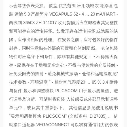
示会导致仪表受损。 款型 供货范围 应用领域 功能原理 包
装 运输 9 3 产品简介 VEGAPULS 62 • 4 … 20 mA/HART -
两线制 36503-ZH-141017 收到货物后应立即检查其完整性
和可能存在的运输损坏。如发现存在运输损坏 或隐藏的缺
陷，应作出相应的处理。 在安装之前，应将包装好的物件
封存，同时注意贴在外部的安置和仓储刻度 线。 仓储包装
物件时应遵守下列条件，除非有其他规定： • 不得露天保
存 • 应保存在干燥和无尘之处 • 不得与侵蚀性的介质接触 •
应免受阳光的照射 • 避免机械式振动 • 仓储和运输温度见“
技术参数 - 环境温度 " • 相对空气湿度20 … 85 % 3.4 附件
与备件 显示和调整模块 PLICSCOM 用于显示测量值、进
行调整及诊断。可随时将它装 入传感器或外部显示和调整
单元中，或从其中重新拆下。 其他信息参见使用说明书
"显示和调整模块 PLICSCOM" (文献资料 ID 27835) 。 借
助接口适配器 VEGACONNECT 可以将有通信能力的仪表