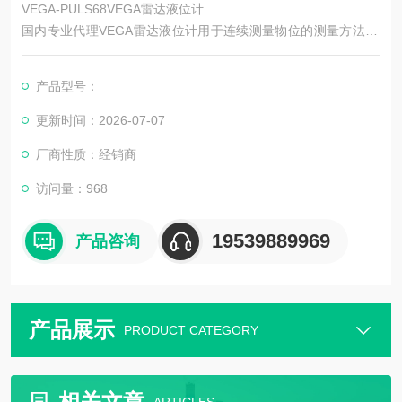
VEGA-PULS68VEGA雷达液位计
国内专业代理VEGA雷达液位计用于连续测量物位的测量方法&a
mp;amp;amp;amp;amp;amp;amp;gt;待测介质是：液体膏剂粉剂
固料
产品型号：
在连续测量物位时，借助不同的测量方法可以在一个槽罐或料仓
中测量一种介质的装料高度并将之转换成一个电子信号。要么直
更新时间：2026-07-07
接在现场显示物位信号或将之纳入一个过程控制或一个控制系统
厂商性质：经销商
中。
访问量：968
19539889969
产品咨询
产品展示
PRODUCT CATEGORY
相关文章