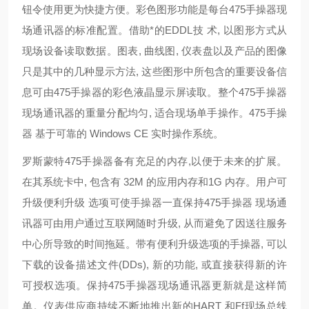
钮令使用更为快捷方便。彩色图形功能是每台475手操器现
场通讯器的标准配置。借助*的EDDL技 术, 以图形方式从
现场设备读取数据。图表, 曲线图, 仪表盘以及产品的图像
只是其中的几种显示方法, 这些图形中所包含的重要设备信
息可由475手操器的彩色液晶显示屏读取。整个475手操器
现场通讯器的重量分配均匀, 适合现场单手操作。475手操
器 基于可靠的 Windows CE 实时操作系统。
罗斯蒙特475手操器备有充足的内存,以便于未来的扩展。
在其系统卡中, 包含有 32M 的应用内存和1G 内存。用户可
升级便利升级 选项可使手操器一直保持475手操器 现场通
讯器可由用户通过互联网随时升级, 从而避免了因送往服务
中心所导致的时间拖延。带有便利升级选项的手操器, 可以
下载的设备描述文件(DDs), 新的功能, 或直接获得新的许
可授权选项。保持475手操器现场通讯器更新就是这样简
单。仪表供应商持续不断地推出新的HART 和Ff现场总线