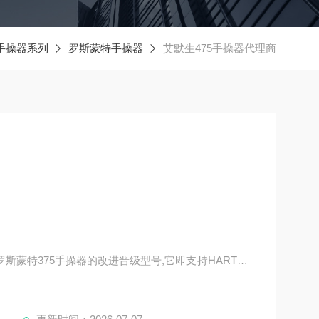
手操器系列
罗斯蒙特手操器
艾默生475手操器代理商
斯蒙特375手操器的改进晋级型号,它即支持HART通
具有通用、牢靠、便携、本安、易于晋级等特性。