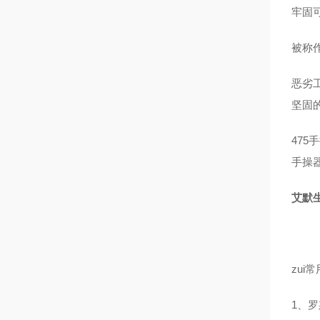
牢固
被称
恶劣
坚固
47
手操
艾默生
zui
1、罗