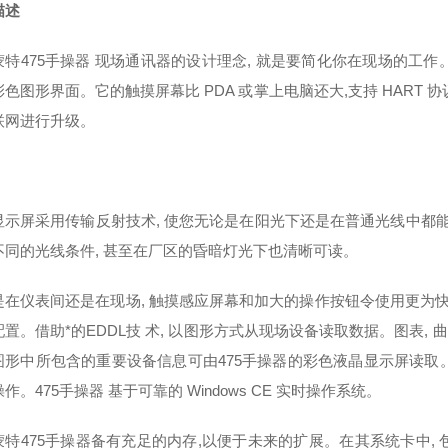
描述
特475手操器 现场通讯器的设计理念, 就是要简化你在现场的工作。
色图形界面。它的触摸屏幕比 PDA 或掌上电脑还大,支持 HART 协议版本 5,
联网进行升级。
显示屏采用传输反射技术, 使您无论是在阳光下还是在普通光线中都能
不同的光线条件, 甚至在厂区的昏暗灯光下也清晰可读。
是在仪表间还是在现场, 触摸感应屏幕和加大的操作按钮令使用更为快
置。借助*的EDDL技 术, 以图形方式从现场设备读取数据。图表,
图形中所包含的重要设备信息可由475手操器的彩色液晶显示屏读取。
作。475手操器 基于可靠的 Windows CE 实时操作系统。
特475手操器备有充足的内存,以便于未来的扩展。在其系统卡中, 包