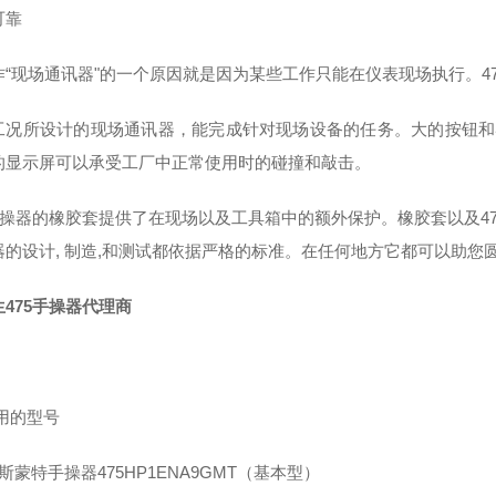
可靠
作“现场通讯器"的一个原因就是因为某些工作只能在仪表现场执行。47
工况所设计的现场通讯器，能完成针对现场设备的任务。大的按钮和
的显示屏可以承受工厂中正常使用时的碰撞和敲击。
5手操器的橡胶套提供了在现场以及工具箱中的额外保护。橡胶套以及47
器的设计, 制造,和测试都依据严格的标准。在任何地方它都可以助您
475手操器代理商
常用的型号
斯蒙特手操器475HP1ENA9GMT（基本型）