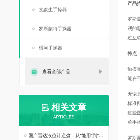
产品
艾默生手操器
罗斯蒙
观的彩
罗斯蒙特手操器
过互
横河手操器
特点
触摸
查看全部产品
能在
无论
标准配
相关文章
这些
ARTICLES
单手操
国产雷达液位计逆袭：从“能用”到“好用”的跨越
罗斯蒙