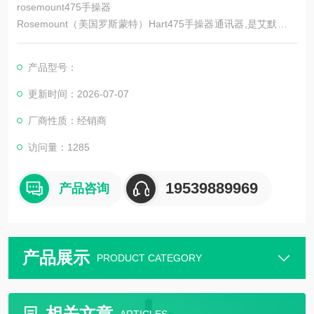
rosemount475手操器
Rosemount（美国罗斯蒙特）Hart475手操器通讯器,是艾默生过
程管理的新型的475现场通讯器，也是罗斯蒙特Hart375手操器的
改良升级型号,它即支持HART通讯协议，也支持基金会现场总线
产品型号：
通讯协议，并具有通用、可靠、便携、本安、易于升级等特点。
这些特点将迅速使罗斯蒙特475手操器成为新的标准。
更新时间：2026-07-07
厂商性质：经销商
访问量：1285
19539889969
产品咨询
产品展示
PRODUCT CATEGORY
相关文章