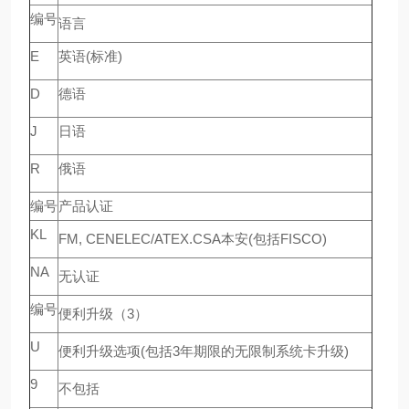
编号
语言
E
英语(标准)
D
德语
J
日语
R
俄语
编号
产品认证
KL
FM, CENELEC/ATEX.CSA本安(包括FISCO)
NA
无认证
编号
便利升级（3）
U
便利升级选项(包括3年期限的无限制系统卡升级)
9
不包括