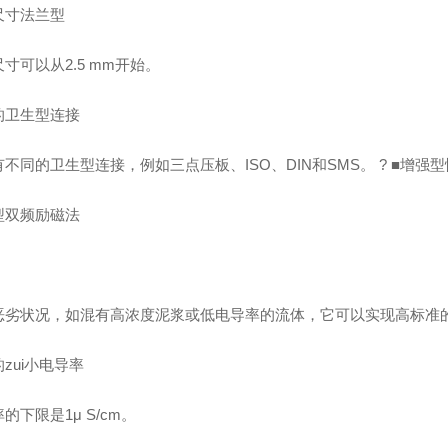
尺寸法兰型
寸可以从2.5 mm开始。
的卫生型连接
不同的卫生型连接，例如三点压板、ISO、DIN和SMS。 ? ■增强
型双频励磁法
恶劣状况，如混有高浓度泥浆或低电导率的流体，它可以实现高标准
zui小电导率
的下限是1μ S/cm。