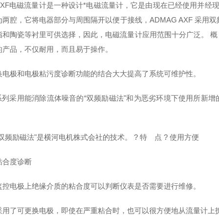
XF电磁流量计是一种设计*电磁流量计，它是由现在已经使用并经现场考验
为两腔，它将电器部分与周围隔开以便于接线，ADMAG AXF 采用
脂和陶瓷等衬里可供选择，因此，电磁流量计应用范围十分广泛。 概 
的产品，不仅耐用，而且易于操作。
换电极和电极粘污度诊断功能的结合大大提高了系统可维护性。
F系列采用能消除流体噪音的“双频励磁法"和为恶劣环境下使用所新增
。
双频励磁法"是横河电机株式会社的技术。 ? 特 点 ? 使用方便
粘合度诊断
监控电极上绝缘介质的粘合度可以判断仪表是否需要进行维修。
采用了可更换电极，即使在严重粘合时，也可以很方便地从流量计上