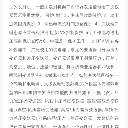
型的发射机，一般由发射机向二次仪器发送信号给二次仪
器显示测量数据。 保护功能 1，变速器过载保护; 2，输出
过流限流保护; 3，输出电流长时间短路保护; 4，二线端口
瞬态感应雷击和浪涌电流TVS抑制保护; 5，工作电源过电
压限制保护≤35V; 6，电源反向保护工作。 选择说明 在各
种仪器中，广泛使用的变送器，常见的变送器可分为压力
变送器和差压变送器。变送器通常用于测量压力，压差，
真空度，液位，流量和密度。有两线制变送器和四线制，
两线制变送器特别;智能和非智能点，智能变送器逐渐多;一
个气动和电动点，大多数电动发射机;另外根据本安和隔爆
型的应用;根据主要应用类型的变送器如下： 低（微）压
力/低压差变送器; 中压/中压差压变送器; 高压/高压差变送
器; /真空/负压差压变送器; 高温/压力差压变送器; 腐蚀/压
力差压变送器; 容易结晶/压力，差压变送器。发射机的选
择通常基于安装条件，环境条件，仪器性能，经济性和媒