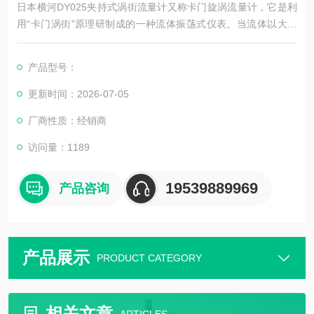
日本横河DY025夹持式涡街流量计又称卡门旋涡流量计，它是利
用“卡门涡街"原理研制成的一种流体振荡式仪表。当流体以大的
流速流过垂直于流体流向的非流线形柱状体时，只要柱状体几何
尺寸适当则在柱状体两侧会交替产生有规则的旋涡列，旋涡的分
产品型号：
离频率与流体的流速成正比，与柱状体迎流面宽度成反比
更新时间：2026-07-05
厂商性质：经销商
访问量：1189
19539889969
产品咨询
产品展示
PRODUCT CATEGORY
相关文章