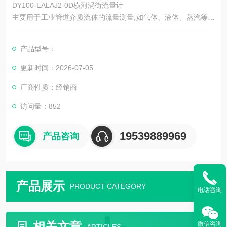
DY100-EALAJ2-0D横河涡街流量计
主要用于工业管道介质流体的流量测量,如气体、液体、蒸汽等多
种介质。其特点是压力损失小,量程范围大,精度高,在测量工况体
积流量时几乎不受流体密度、压力、温度、粘度等参数的影响。
产品型号：
无可动机械零件，因此可靠性高,维护量小,仪表参数能长期稳定。
采用压电应力式传感器,可靠性高,可在-20℃～+250℃的工作温度
更新时间：2026-07-05
范围内工作。
厂商性质：经销商
访问量：852
19539889969
产品咨询
产品展示
PRODUCT CATEGORY
电话咨询
相关文章
微信咨询