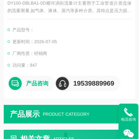
DY100-DBLBA1-0D横河涡街流量计主要用于工业管道介质流体
的流量测量,如气体、液体、蒸汽等多种介质。其特点是压力损失
小,量程范围大,精度高,在测量工况体积流量时几乎不受流体密
度、压力、温度、粘度等参数的影响。无可动机械零件，因此可
产品型号：
靠性高,维护量小,仪表参数能长期稳定。采用压电应力式传感器,
可靠性高,可在-20℃～+250℃的工作温度范围内工作。
更新时间：2026-07-05
厂商性质：经销商
访问量：947
19539889969
产品咨询
产品展示
PRODUCT CATEGORY
电话咨询
相关文章