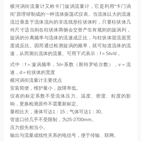
横河涡街流量计又称卡门旋涡流量计，它是利用“卡门涡
街"原理研制成的一种流体振荡式仪表。当流体以大的流速
流过垂直于流体流向的非流线形柱状体时，只要柱状体几
何尺寸适当则在柱状体两侧会交替产生有规则的旋涡列，
旋涡的分离频率与流体的流速成正比，与柱状体迎流面宽
度成反比。因而通过检测旋涡的频率，就可知道流体的流
速，从而测出流体的流量。可用下式表示：f＝Stv/d，
式中：f＝漩涡频率，St=系数（斯特罗哈尔数），v＝流
速，d＝柱状体的宽度
横河涡街流量计主要优点
安装简便，维护量小，故障率低。
仪表的标定系数不受流体压力、温度、密度、粒度的影
响，更换检测原件不需重新标定。
量程比大，液体可达1：15；气体可达1：30。
管道口径几乎不受限制，为25-2700mm。
压力损失相当小。
输出与流量成线性关系的电信号，便于传输、联网。