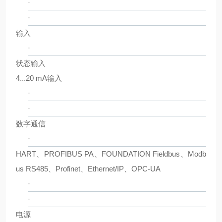
·
·
输入
·
状态输入
4...20 mA输入
·
·
数字通信
·
HART、PROFIBUS PA、FOUNDATION Fieldbus、Modb
us RS485、Profinet、Ethernet/IP、OPC-UA
·
·
电源