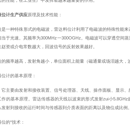
其的性能，在工业生产中发挥着越来越重要的作用。
液位计生产供应
原理及技术性能：
波是一种特殊形式的电磁波，雷达料位计利用了电磁波的特殊性能来
相当于光速。其频率为300MHz一300OGHz。电磁波可以穿透空
性赵资或介电常数越大，回波信号的反射效果越好。
波的频率越高，发射角越小，单位面积上能量（磁通量或场泪越大，
料位计的基本原理：
：它主要由发射和接收装置、信号处理器、天线、操作面板、显示、
工作的基本原理。雷达传感器的天线以波束的形式发射zui小5.8G
从发射到接收的运行时间与传感器到介质表面的距离以及物位成比例
料位的*技术：