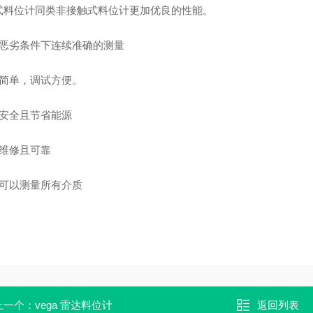
式料位计同类非接触式料位计更加优良的性能。
在恶劣条件下连续准确的测量
作简单，调试方便。
确安全且节省能源
需维修且可靠
乎可以测量所有介质
上一个：
vega 雷达料位计
返回列表