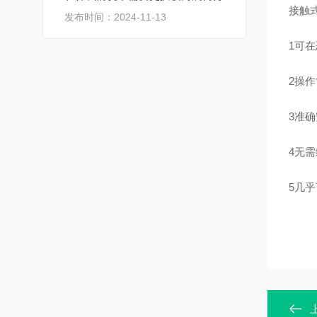
接触
发布时间：2024-11-13
1可
2操
3准
4无
5几