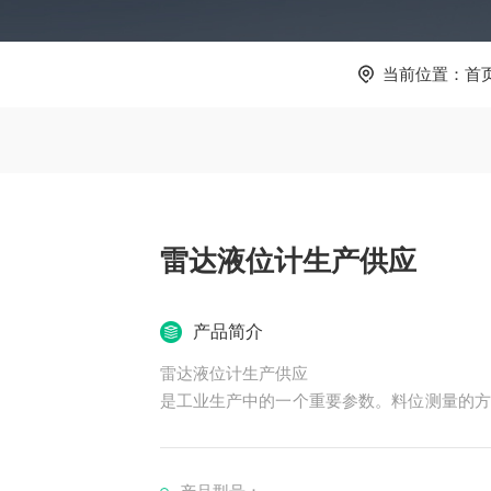
当前位置：
首
雷达液位计生产供应
产品简介
雷达液位计生产供应
是工业生产中的一个重要参数。料位测量的方
理的料位计，吹气法、静压式、浮球式、重锤
特点和应用范围。雷达料位计运用*雷达测量
度高、蒸汽大、介质腐蚀性强、易结疤等恶劣