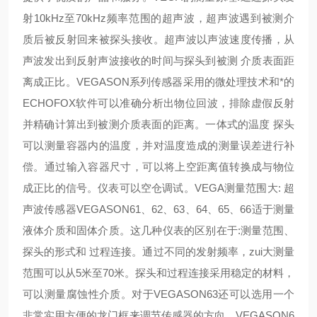
射10kHz至70kHz频率范围的超声波，超声波遇到被测介
质后被反射回来被探头接收。超声波以声波速度传播，从
声波发出到反射声波接收的时间与探头到被测 介质表面距
离成正比。VEGASON系列传感器采用的微处理技术和*的
ECHOFOX软件可以准确分析出物位回波，排除虚假反射
并精确计算出到被测介质表面的距离。一体式的温度 探头
可以测量容器内的温度，并对温度造成的测量误差进行补
偿。通过输入容器尺寸，可以将上空距离值转换成与物位
成正比的信号。仪表可以空仓调试。VEGA测量范围大: 超
声波传感器VEGASON61、62、63、64、65、66适于测量
液体介质和固体介质。这几种仪表的区别在于:测量范围、
探头的形式和 过程连接。通过不同的发射频率，zui大测量
范围可以从5米至70米。探头和过程连接采用稳定的材料，
可以测量腐蚀性介质。对于VEGASON63还可以选用一个
非常实用方便的龙门框来调节传感器的方向。VEGASON6