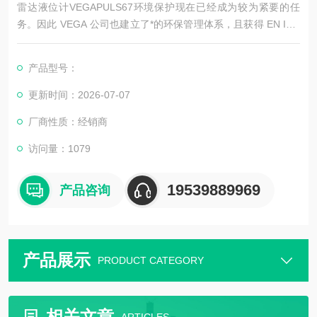
雷达液位计VEGAPULS67环境保护现在已经成为较为紧要的任
务。因此 VEGA 公司也建立了*的环保管理体系，且获得 EN ISO
14001 认证。
请您帮助我们，完成环保的使命
产品型号：
•“仓储和运输“•“清除废料
测量原理
更新时间：2026-07-07
能量很低的极短的微波脉冲通过天线系统发射并接收。雷达波以
厂商性质：经销商
光速运行。运行时间可以通过电子部件背转换成物位信号。一种
特殊的时间延伸方法可以确保极
访问量：1079
19539889969
产品咨询
产品展示
PRODUCT CATEGORY
相关文章