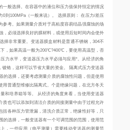
的一般选择。在容器中的液位和压力值保持恒定的情况
100MPa（一般来说）。 选择原则： 在压力/差压
为参考。如果测量介质对于高粘度容易结晶强腐蚀的场
腐蚀，必须选择良好的膜材料，或使用后短时间内会使外
选择非常重要。变送器膜盒材料是普通不锈钢，304不
下，如果高温一般为200℃?400℃，要使用高温型，否
作压力水平，变送器压力水平必须与应用*。从经济的角
，镀铬，这样可以节省大量的资金。 隔离式压力变送器
送器的选择，还要考虑测量介质的腐蚀性问题，但是使用
使用普通型维修比隔离式。个是绝缘问题，在北方冬天
量和培养箱等等。 从经济的角度来看，当使用变送器
介质也可以添加到清洁介质的间接测量中由于过程允许
包括各种压力管泄漏，清洗介质正常，绝缘性好等，只
范围的选择，一般变送器有一个可调范围的范围，使用范
实际上，一些应用（电平测量）需要移动变送器的测量范