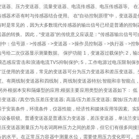
变送器、压力变送器、流量变送器、电流传感器、电压传感器等。 
传感器术语有时与传感器结合使用。 在“自动控制原理"中，变送器
有时是常见的，因为大多数现代传感器的输出信号已经是普通的控制
送器的转换。因此，“变送器"的传统意义应该是：“传感器输出信号
中：信号源 - >传感器 - >变送器 - >操作员控制器 - >执行器
号给二次仪器显示测量数据。 保护功能 1，变速器过载保护; 2，输
态感应雷击和浪涌电流TVS抑制保护; 5，工作电源过电压限制保护≤
广泛使用的变送器，常见的变送器可分为压力变送器和差压变送器。
度。有两线制变送器和四线制，两线制变送器特别;智能和非智能点
另外根据本安和隔爆型的应用;根据主要应用类型的变送器如下： 低（微
变送器; /真空/负压差压变送器; 高温/压力差压变送器; 腐蚀/压
基于安装条件，环境条件，仪器性能，经济性和媒体应用等因素。实
和设备联锁。普通变送器是普通压力变送器，差压变送器，单法兰变
差压变送器测量压力与名词两种压力之间的差异，但它们有很多间接
备的水平。在正常压力容器中测量水位，需要使用压力变化即可。