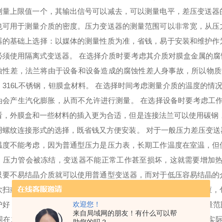
测量上限值一个，其输出信号可以减去，可以测量电平，差压变送器
也可用于测量介质的密度。压力变送器的测量范围可以非常宽，从压力0到
器的基础上选择：以媒体的测量性质为准，省钱，易于安装和维护作
必须使用隔离式变送器。 在选择介质时要考虑其介质对膜盒金属的
蚀性差，法兰将由于设备和设备造成的腐蚀性差人身事故，所以物质
，316L不锈钢，钽膜盒材料。 在选择时间考虑测量介质的温度的情况
油会产生汽化膨胀，从而不允许进行测量。 在选择设备时要考虑工
看，外膜盒和一些材料的插入更为合适，但是连接法兰可以使用碳钢
用螺纹连接形式的选择，既省钱又方便安装。 对于一般压力差压变
温度不能考虑，因为普通型压力是压力表，长期工作温度在室温，但
，压力管会被冻结，变送器不能正常工作甚至损坏，这就需要增加热
只要不易结晶介质就可以使用普通型变送器，而对于低压容易结晶的
吹扫或气体），普通型变送器的应用是要求维护人员进行定期检查，
护好，大量普通使用的发射机性投入就会节省很多。 从发射机测量
欢迎您！
来自局域网的朋友！有什么可以帮
围在1/4到3/4范围内，以保证精度。对于微差压发射机更重要。