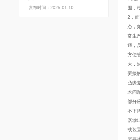
发布时间：2025-01-10
围，
2，
态，
常生
罐，
方便
大，
要接
凸缘
术问
部分
不下
器输
载装
需要