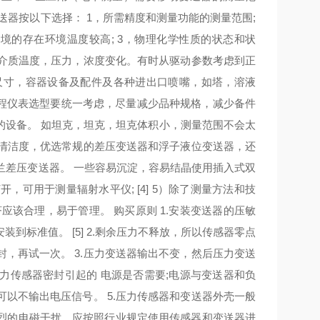
器按以下选择： 1，所需精度和测量功能的测量范围;
境的存在环境温度较高; 3，物理化学性质的状态和状
如介质温度，压力，浓度变化。有时从驱动参数考虑到正
，尺寸，容器设备及配件及各种进出口喷嘴，如塔，溶液
工程仪表选型要统一考虑，尽量减少品种规格，减少备件
类型的设备。 如坦克，坦克，坦克体积小，测量范围不会太
和清洁度，优选常规的差压变送器和浮子液位变送器，还
兰差压变送器。 一些容易沉淀，容易结晶使用插入式双
，可用于测量辐射水平仪; [4] 5）除了测量方法和技
该合理，易于管理。 购买原则 1.安装变送器的压敏
标准值。 [5] 2.剩余压力不释放，所以传感器零点
，再试一次。 3.压力变送器输出不变，然后压力变送
力传感器密封引起的 电源是否需要;电源与变送器和负
以不输出电压信号。 5.压力传感器和变送器外壳一般
烈的电磁干扰。应按照行业规定使用传感器和变送器进