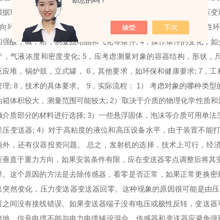
助您的吗？
根据现场的位置来计算测量范围和迁移，迁移和积极迁移点。 差压变送
面向环境的测量仪器，如石化工业环境，有易燃（有毒），爆炸性环
如强酸，碱，粘，易凝固结晶和气化等条件; 4，操作条件的变化，
产，气液浓度和密度变化; 5，应考虑测量对象的容器结构，形状
反应堆，锅炉鼓，立式罐， 6，其他要求，如环保和健康要求; 7，
管理; 8，技术的具体要求。 9，实际流程： 1） 考虑对象的哪种
油箱体积较大，测量范围可能较大; 2）取决于介质的物理化学性质
触介质部分的材料进行选择; 3）一些悬浮固体，泡沫等介质可用单法
差压变送器; 4）对于高粘度的液位和高压设备水平，由于装置不能打开
题外，还有仪器投资问题。 总之，发射机的选择，技术上可行，经济应
应垂直于重力方向，如果安装条件有限，应在变送器零点调整后将其安装到
降。这个原因的方法是去除传感器，看零是否正常，如果正常更换密封
出突然变化，压力变送器变送器回零。这种现象的原因很可能是由压
置之间没有接线错误。如果变送器端子没有电压或极性反转，变送器可
接地，信号电缆不能与电力电缆铺设混合，传感器和变送器应避免强