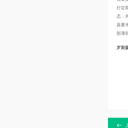
行定
态，
器要
部薄
罗斯