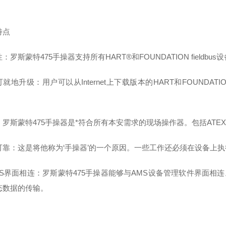
特点
：罗斯蒙特475手操器支持所有HART®和FOUNDATION field
就地升级：用户可以从Internet上下载版本的HART和FOUNDATIO
罗斯蒙特475手操器是*符合所有本安需求的现场操作器。包括ATEX-compli
可靠：这是将他称为‘手操器’的一个原因。一些工作还必须在设备上执
MS界面相连：罗斯蒙特475手操器能够与AMS设备管理软件界面相
态数据的传输。