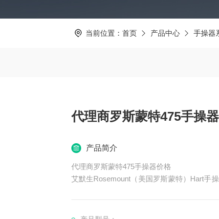
当前位置：
首页
产品中心
手操器
代理商罗斯蒙特475手操
产品简介
代理商罗斯蒙特475手操器价格
艾默生Rosemount（美国罗斯蒙特）Har
讯器，是罗斯蒙特hart375手操器的改良升
通讯协议，并具有通用、可靠、便携、本安、
操器成为新的标准。