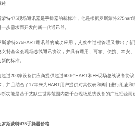
概述
蒙特475现场通讯器是手操器的新标准，他是根据罗斯蒙特275hart通
进一步需求而开发的新一代通讯器。
罗斯蒙特375HART通讯器的成功应用，艾默生过程管理又推出了新
也支持基金会现场总线通讯协议，并具有通用、可靠、便携、本安、
为新的标准。
超过200家设备供应商提供超过600种HART和FF现场总线设备协议，
术，并且结合了17年来为HART用户提供对其仪表和阀门进行组态和
诊断功能是基于艾默生世界范围内数千台现场总线设备的广泛经验而
商罗斯蒙特475手操器价格