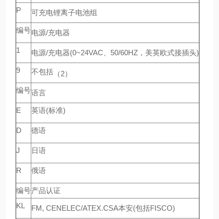
P
可充电锂离子电池组
编号
电源/充电器
1
电源/充电器(0~24VAC、50/60HZ，美英欧式接插头)
9
不包括
（2）
编号
语言
E
英语(标准)
D
德语
J
日语
R
俄语
编号
产品认证
KL
FM, CENELEC/ATEX.CSA本安(包括FISCO)