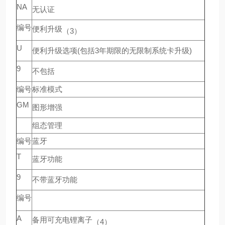
NA
无认证
编号
便利升级
（3）
U
便利升级选项(包括3年期限的无限制系统卡升级)
9
不包括
编号
标准模式
GM
图形增强
组态管理
编号
蓝牙
T
蓝牙功能
9
不带蓝牙功能
编号
A
备用可充电锂离子
（4）