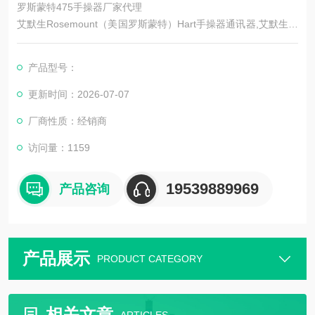
罗斯蒙特475手操器厂家代理
艾默生Rosemount（美国罗斯蒙特）Hart手操器通讯器,艾默生过
程管理的新型的475手操器现场通讯器，是罗斯蒙特hart375手操
器的改良升级型号,它即支持HART通讯协议，也支持基金会现场
产品型号：
总线通讯协议，并具有通用、可靠、便携、本安、易于升级等特
点。这些特点将迅速使罗斯蒙特475手操器成为新的标准。
更新时间：2026-07-07
厂商性质：经销商
访问量：1159
19539889969
产品咨询
产品展示
PRODUCT CATEGORY
相关文章