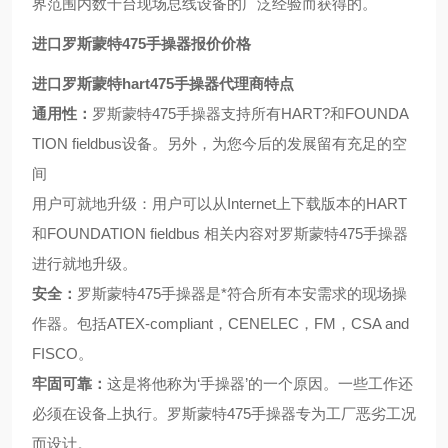
界范围内数千台现场总线设备的广泛经验而获得的。
进口罗斯蒙特475手操器报价价格
进口罗斯蒙特hart475手操器
代理
商
特点
通用性：
罗斯蒙特475手操器支持所有HART?和FOUNDA
TION fieldbus设备。另外，为您今后的发展留有充足的空
间
用户可就地升级：用户可以从Internet上下载版本的HART
和FOUNDATION fieldbus 相关内容对罗斯蒙特475手操器
进行就地升级。
安全：
罗斯蒙特475手操器是*符合所有本安需求的现场操
作器。包括ATEX-compliant，CENELEC，FM，CSA and
FISCO。
牢固可靠：
这是将他称为‘手操器’的一个原因。一些工作还
必须在设备上执行。罗斯蒙特475手操器专为工厂恶劣工况
而设计。