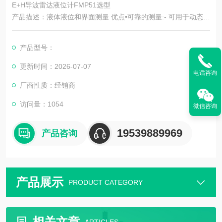
E+H导波雷达液位计FMP51选型
产品描述：液体液位和界面测量 优点•可靠的测量:- 可用于动态液
面和泡沫液面的液位测量- 可用于变化中的介质测量•实用性强•内
置数据存储器•工厂预标定•直观的菜单引导式操作，多种语言可
产品型号：
选•便于集成到控制或资产管理系统中.
更新时间：2026-07-07
电话咨询
厂商性质：经销商
访问量：1054
微信咨询
19539889969
产品咨询
产品展示
PRODUCT CATEGORY
相关文章