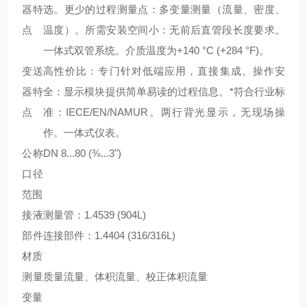
器特
选。更少的过程测量点：多变量测量（流量、密度、
点
温度）。所需安装空间小：无前后直管段长度要求。
一体式双管系统。介质温度为+140 °C (+284 °F)。
变送
高性价比：专门针对低端应用，直接集成。操作安
器特
全：显示模块提供简单易读的过程信息。*符合行业标
点
准：IECE/EN/NAMUR。两行背光显示，无现场操
作。一体式仪表。
公称
DN 8...80 (⅜...3")
口径
范围
接液
测量管：1.4539 (904L)
部件
连接部件：1.4404 (316/316L)
材质
测量
质量流量、体积流量、校正体积流量
变量