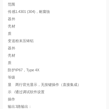
范围
传感
1.4301 (304)，耐腐蚀
器外
壳材
质
变送
粉末压铸铝
器外
壳材
质
防护
IP67，Type 4X
等级
显
两行背光显示，无按键操作（直接集成）
示/
通过调试软件设置
操作
输出
3路输出：