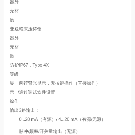
器外
壳材
质
变送
粉末压铸铝
器外
壳材
质
防护
IP67，Type 4X
等级
显
两行背光显示，无按键操作（直接操作）
示/
通过调试软件设置
操作
输出
3路输出：
0...20 mA（有源）/ 4...20 mA（有源/无源）
脉冲/频率/开关量输出（无源）