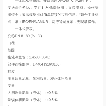
一体式双管系统。介质温度为+140 °C (+284 °F)。
变送
高性价比：专门针对低端应用，直接集成。操作安
器特
全：显示模块提供简单易读的过程信息。*符合工业标
点
准：IEC/EN/NAMUR。两行背光显示，无现场操作。
一体式仪表。
公称
DN 8...80 (⅜...3")
口径
范围
接液
测量管：1.4539 (904L)
部件
连接部件：1.4404 (316/316L)
材质
测量
质量流量、体积流量、校正体积流量
变量
大测
质量流量（液体）：±0.5 %
量误
体积流量（液体）：±0.5 %