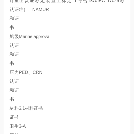
计量
在认证标定装置上标定（符合ISO/IEC 17025标
认证
准）、NAMUR
和证
书
船级
Marine approval
认证
和证
书
压力
PED、CRN
认证
和证
书
材料
3.1材料证书
证书
卫生
3-A