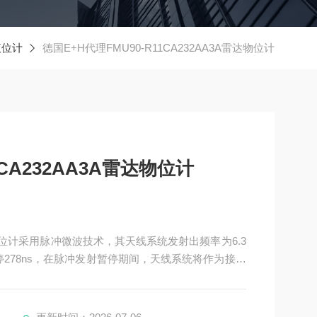
液位计
德国E+H代理FMU90-R11CA232AA3A雷达物位计
1CA232AA3A雷达物位计
A雷达物位计采用脉冲微波技术，其天线系统发射出频率为6.3
暂停278ns，在脉冲发射暂停期间，天线系统将作为接收
，给出指示和电信号。雷达液位计记录脉冲波经历的
液面到雷达天线的距离，从而知道液面的液位。