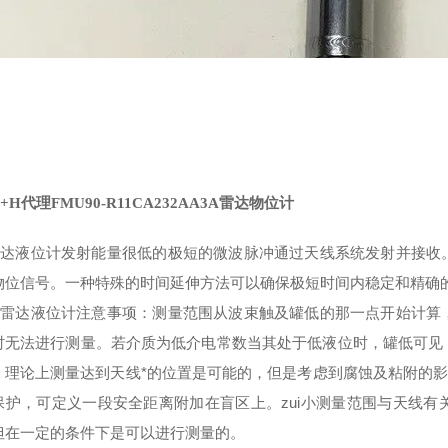
+H代理FMU90-R11CA232AA3A雷达物位计
H雷达液位计发射能量很低的极短的微波脉冲通过天线系统发射并接
物位信号。一种特殊的时间延伸方法可以确保极短时间内稳定和精确
H雷达液位计注意事项：测量范围从波束触及罐低的那一点开始计算
时无法进行测量。若介质为低介电常数当其处于低液位时，罐低可见
。理论上测量达到天线*的位置是可能的，但是考虑到腐蚀及粘附的影响
保护，可定义一段安全距离附加在盲区上。zui小测量范围与天线
但在一定的条件下是可以进行测量的。