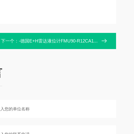
下一个：
-德国E+H雷达液位计FMU90-R12CA111AA3A
言