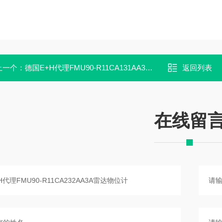
上一个：
德国E+H代理FMU90-R11CA131AA3A雷达物位计
返回列表
在线留