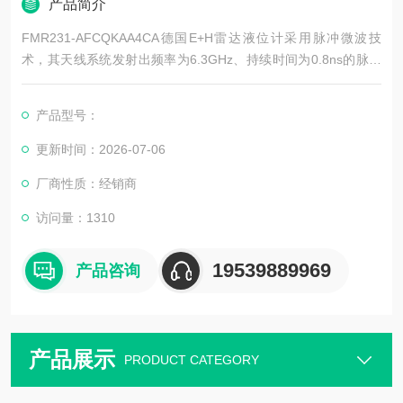
产品简介
FMR231-AFCQKAA4CA德国E+H雷达液位计采用脉冲微波技
术，其天线系统发射出频率为6.3GHz、持续时间为0.8ns的脉冲
波束，接着暂停278ns，在脉冲发射暂停期间，天线系统将作为
接收器，接收反射波，同时进行回波图像数据处理，给出指示和
产品型号：
电信号。雷达液位计记录脉冲波经历的时间，而电磁波的传输速
度为常数，则可算出液面到雷达天线的距离，从而知道液面的液
更新时间：2026-07-06
位。
厂商性质：经销商
访问量：1310
19539889969
产品咨询
产品展示
PRODUCT CATEGORY