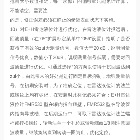
范围大小数值相近，每一次修正的偏移量只能累计计算，
不能清空。需要注
的是，修正误差必须在静止的储罐表面状态下实施。
10）对E+H雷达液位计进行优化。在雷达液位计投运后，
回波质量（在“05"扩展标定菜单中“056"设置）指明了是否
获得了有效的zui大测量信号。数值大于20 dB，说明测量
信号优良，数值小于20dB，说明测量信号低弱，需要对回
波质量进行优化。可通过选择*的方向以使得干扰回波达到
zui小，由此带来的好处是进行固定目标抑制，增强测量信
号。在初期安装时，为了准确定位，在雷达液位计的法兰
或螺纹上均有标记，在安装时此标记必须符合：E+H雷达
液位计FMR530 型在罐内指向罐壁，FMR532 型在导波管
内指向导波槽。在后期运行中，可取下雷达液位计法兰螺
栓或拧松螺纹，转动法兰一个孔位或转动螺纹1/8 圈注意回
波质量，继续旋转直到转动一圈为止，优化定位。