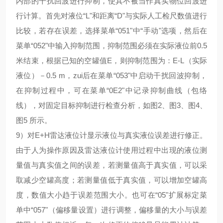
内部的干扰回波进行抑制，使其不被当作真实物位回波进
行计算。首先对液位“L"和距离“D"与实际人工检尺数值进行
比较，若存在误差，选择菜单“051"中“手动"选项，然后在
菜单“052"中输入抑制范围，抑制范围必须在实际液位前0.5
米结束，根据已知的空罐值E，则抑制范围为：E-L（实际
液位）－0.5 m，zui后在菜单“053"中启动干扰回波抑制，
在抑制过程中，可在菜单“0E2"中记录抑制曲线（包络
线），对固定目标抑制进行检查分析，如图2、图3、图4、
图5 所示。
9）对E+H雷达液位计显示液位与真实液位误差进行修正。
由于人为操作原因及雷达液位计使用过程中出现的液位测
量值与真实值之间的误差，若测量值高于真实值，可以采
取减少空罐高度；若测量值低于真实值，可以增加空罐高
度，数值大小趋于误差范围大小。也可在“05"扩展标定菜
单中“057"（偏移量设置）进行调整，偏移量的大小与误差