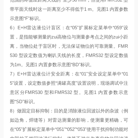
带平面天线时这一距离至少不得低于1 m。见图1 内置参数
示意图“F"标识。
6）
E+H雷达液位计
盲区：在“05"扩展标定菜单中“059"设
置，是指能够测量的zui高物位与测量参考点之间的zui小距
离，当物位处于盲区时，无法保证物位的可靠测量。FMR
530 型设定数值为喇叭天线的长度，FMR532 型设定数值
为1m。见图1 内置参数示意图“BD"标识。
7）E+H雷达液位计安全距离：在“01"安全设定菜单中“01
5"设置，设定数值参照“满罐高度"设置说明，现场调试中注
意区分FMR530 型和FMR532 型。见图1 内置参数示意
图“SD"标识。
8）做固定目标抑制：目的是消除液位回波以外的杂波（例
如边角，焊缝等）对雷达测量的影响，使测量更精确，可
在“05"扩展标定菜单中“051"“052"“053"使用干扰抑制功能对