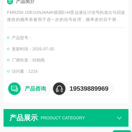
产品简介
FMR250-1DE1GNJAA4K德国E+H雷达液位计信号的发出与回波
接收的频率差被用于进一步的信号处理，频率差对应于测量距
离。一个大的频率差应对于一个较大的测量距离。通过FFT频率
差被转化为频谱差，进而换算出测量距离。物位与测量距离的差
产品型号：
别取决于空罐的高度。
更新时间：2026-07-05
厂商性质：经销商
访问量：1224
19539889969
产品咨询
产品展示
PRODUCT CATEGORY