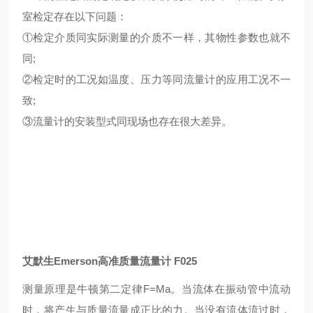
室检定存在以下问题：
①检定介质同实际测量的介质不一样，其物性参数也就不
同;
②检定时的工况如温度、压力等同流量计的应用工况不一
致;
③流量计的安装型式同现场也存在很大差异。
艾默生Emerson高准质量流量计 F025
测量原理是牛顿第二定律F=Ma。当流体在振动管中流动
时，将产生与质量流量成正比的力。当没有流体流过时，