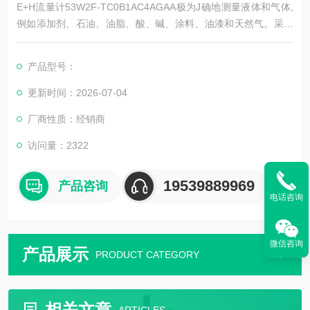
E+H流量计53W2F-TC0B1AC4AGAA极为J确地测量液体和气体,
例如添加剂、石油、油脂、酸、碱、涂料、油漆和天然气。采用
科氏力原理,节约成本,赢得了良好的声誉。该流量计带一体化Pro
mass 40变送器,适用于低端测量场合,提供高精度的液体与气体流
产品型号：
量测量,应用范围广泛。
更新时间：2026-07-04
厂商性质：经销商
访问量：2322
19539889969
产品咨询
电话咨询
微信咨询
产品展示
PRODUCT CATEGORY
相关文章