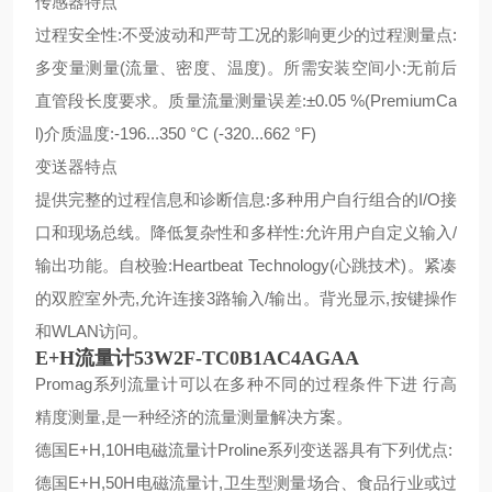
传感器特点
过程安全性:不受波动和严苛工况的影响更少的过程测量点:
多变量测量(流量、密度、温度)。所需安装空间小:无前后
直管段长度要求。质量流量测量误差:±0.05 %(PremiumCa
l)介质温度:-196...350 °C (-320...662 °F)
变送器特点
提供完整的过程信息和诊断信息:多种用户自行组合的I/O接
口和现场总线。降低复杂性和多样性:允许用户自定义输入/
输出功能。自校验:Heartbeat Technology(心跳技术)。紧凑
的双腔室外壳,允许连接3路输入/输出。背光显示,按键操作
和WLAN访问。
E+H流量计53W2F-TC0B1AC4AGAA
Promag系列流量计可以在多种不同的过程条件下进 行高
精度测量,是一种经济的流量测量解决方案。
德国E+H,10H电磁流量计Proline系列变送器具有下列优点:
德国E+H,50H电磁流量计,卫生型测量场合、食品行业或过